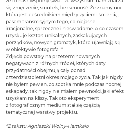
że to nasz wspólny świat, że wszystkim nam zdarza
się zmęczenie, smutek, bezsenność. Że znamy noc,
która jest pośrednikiem między życiem i śmiercią,
pasem transmisyjnym tego, co niejasne,
irracjonalne, sprzeczne i nieświadome. A co czasem
uzyskuje kształt unikalnych, zaskakujących
porządków, nowych gramatyk, które ujawniają się
w obiektywie fotografa.“*
Zdjęcia powstały na przeterminowanych
negatywach z różnych źródeł, których daty
przydatności obejmują cały ponad
czterdziestoletni okres mojego życia. Tak jak nigdy
nie byłem pewien, co spotka mnie podczas nocnej
eskapady, tak nigdy nie miałem pewności, jaki efekt
uzyskam na kliszy. Tak oto eksperyment
z fotograficznym medium stał się częścią
tematycznej warstwy projektu.
*Z tekstu Agnieszki Wolny-Hamkało