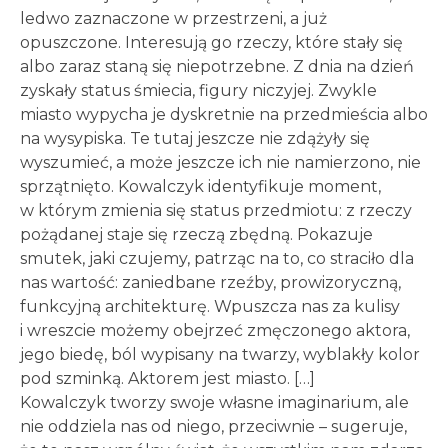
ledwo zaznaczone w przestrzeni, a już
opuszczone. Interesują go rzeczy, które stały się
albo zaraz staną się niepotrzebne. Z dnia na dzień
zyskały status śmiecia, figury niczyjej. Zwykle
miasto wypycha je dyskretnie na przedmieścia albo
na wysypiska. Te tutaj jeszcze nie zdążyły się
wyszumieć, a może jeszcze ich nie namierzono, nie
sprzątnięto. Kowalczyk identyfikuje moment,
w którym zmienia się status przedmiotu: z rzeczy
pożądanej staje się rzeczą zbędną. Pokazuje
smutek, jaki czujemy, patrząc na to, co straciło dla
nas wartość: zaniedbane rzeźby, prowizoryczną,
funkcyjną architekturę. Wpuszcza nas za kulisy
i wreszcie możemy obejrzeć zmęczonego aktora,
jego biedę, ból wypisany na twarzy, wyblakły kolor
pod szminką. Aktorem jest miasto. […]
Kowalczyk tworzy swoje własne imaginarium, ale
nie oddziela nas od niego, przeciwnie – sugeruje,