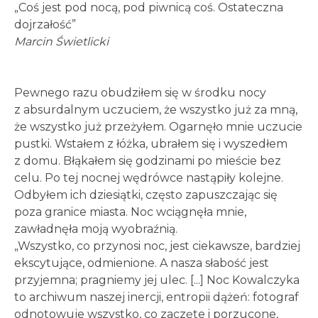
„Coś jest pod nocą, pod piwnicą coś. Ostateczna
dojrzałość”
Marcin Świetlicki
Pewnego razu obudziłem się w środku nocy
z absurdalnym uczuciem, że wszystko już za mną,
że wszystko już przeżyłem. Ogarnęło mnie uczucie
pustki. Wstałem z łóżka, ubrałem się i wyszedłem
z domu. Błąkałem się godzinami po mieście bez
celu. Po tej nocnej wędrówce nastąpiły kolejne.
Odbyłem ich dziesiątki, często zapuszczając się
poza granice miasta. Noc wciągnęła mnie,
zawładnęła moją wyobraźnią.
„Wszystko, co przynosi noc, jest ciekawsze, bardziej
ekscytujące, odmienione. A nasza słabość jest
przyjemna; pragniemy jej ulec. [...] Noc Kowalczyka
to archiwum naszej inercji, entropii dążeń: fotograf
odnotowuje wszystko, co zaczęte i porzucone,