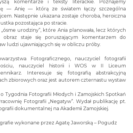
zą komentarze i teksty literackie. Poznajemy
kę — Anię — którą ze światem łączy szczególna
jcem. Następnie ukazana zostaje choroba, heroiczna
ustka pozostająca po stracie.
„ósme urodziny”, które Ania planowała, lecz których
ty obraz staje się poruszającym komentarzem do
 ludzi ujawniających się w obliczu próby.
rzystwa Fotograficznego, nauczyciel fotografii
iu, nauczyciel historii i WOS w II Liceum
nikarz. Interesuje się fotografią abstrakcyjną
wach zbiorowych oraz jest autorem czternastu wystaw
o Tygodnia Fotografii Młodych i Zamojskich Spotkań
Pracownię Fotografii „Negatyw”. Wydał publikację pt.
tografii dokumentalnej na Akademii Zamojskiej.
tografie wykonane przez Agatę Jaworską – Pogudz