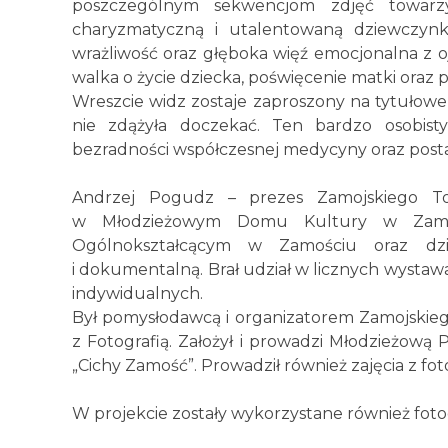
poszczególnym sekwencjom zdjęć towarzys
charyzmatyczną i utalentowaną dziewczyn
wrażliwość oraz głęboka więź emocjonalna z o
walka o życie dziecka, poświęcenie matki oraz p
Wreszcie widz zostaje zaproszony na tytułowe 
nie zdążyła doczekać. Ten bardzo osobis
bezradności współczesnej medycyny oraz postaw
Andrzej Pogudz – prezes Zamojskiego Towa
w Młodzieżowym Domu Kultury w Zamośc
Ogólnokształcącym w Zamościu oraz dzien
i dokumentalną. Brał udział w licznych wysta
indywidualnych.
Był pomysłodawcą i organizatorem Zamojskieg
z Fotografią. Założył i prowadzi Młodzieżową 
„Cichy Zamość”. Prowadził również zajęcia z fo
W projekcie zostały wykorzystane również fo