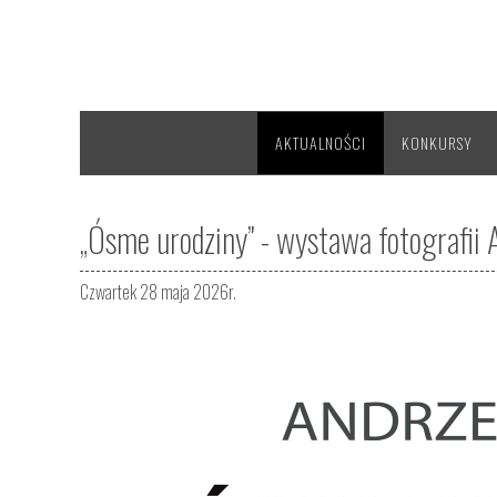
AKTUALNOŚCI
KONKURSY
„Ósme urodziny” - wystawa fotografii
Czwartek 28 maja 2026r.